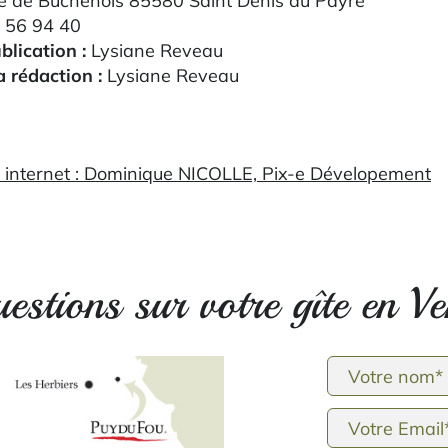
 de Buchenois 85580 Saint Denis du Payré
 56 94 40
blication :
Lysiane Reveau
 rédaction :
Lysiane Reveau
te internet : Dominique NICOLLE, Pix-e Dévelopement
estions sur votre gîte en V