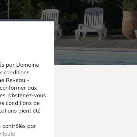
lés par Domaine
x conditions
ane Reveau –
 conformer aux
mes, abstenez-vous
es conditions de
cations aient été
.
n contrôlés par
 toute