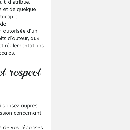
t, distribué,
me et de quelque
tocopie
 de
n autorisée d’un
its d’auteur, aux
s et réglementations
ocales.
t respect
 disposez auprès
ession concernant
rs de vos réponses