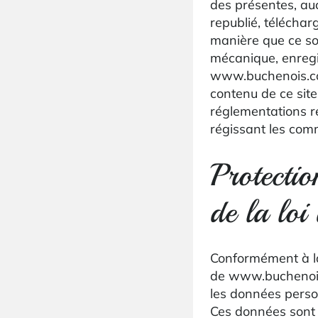
des présentes, auc
republié, téléchar
manière que ce so
mécanique, enregis
www.buchenois.com 
contenu de ce site 
réglementations rel
régissant les comm
Protectio
de la loi
Conformément à la
de www.buchenois.
les données person
Ces données sont 