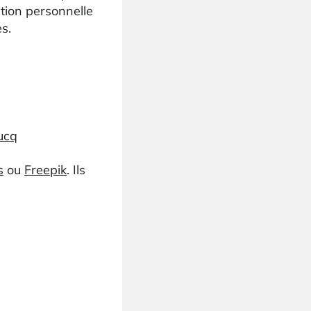
tion personnelle
s.
ucq
s
ou
Freepik
. Ils